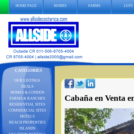
HOME PAGE
HOMES
FARMS
LOTS
CATEGORIES
OUR LISTINGS
DEALS
HOMES & CONDOS
Cabaña en Venta en
FARMS & RANCHES
RESIDENTIAL SITES
COMMERCIAL SITES
HOTELS
BEACH PROPERTIES
ISLANDS