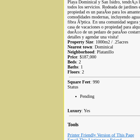
Playa Dominical y San Isidro, tendrÃ¡s 
todos los servicios. Rodeada de jardines 
propiedad es un paraÃ­so para los amante
comodidades modernas, incluyendo agua po
fibra Ã³ptica. En una comunidad segura 
casa de vacaciones o propiedad para alqui
dueÃ±o de un pedazo de paraÃ­so costa
detalles y agendar una visita!
Property Size
: 1000m2 / .25acres
Nearest town
: Dominical
Neighborhood
: Platanillo
Price
: $187,000
Beds
: 2
Baths
: 1
Floors
: 2
Square Feet
: 990
Status
Pending
Luxury
: Yes
Tools
Printer Friendly Version of This Page