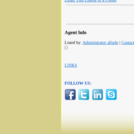
Email This Listing to a Friend
Agent Info
Listed by:
Administrator allside
|
Contac
| |
LINKS
FOLLOW US: